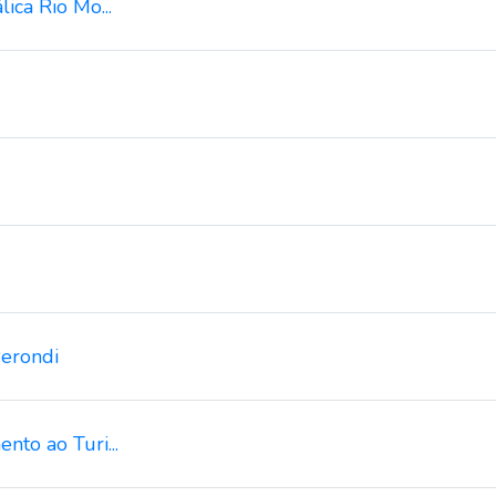
ica Rio Mo...
erondi
nto ao Turi...