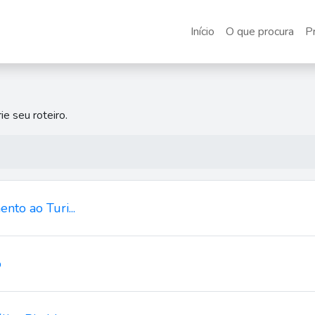
Início
O que procura
P
a
ie seu roteiro.
nto ao Turi...
o